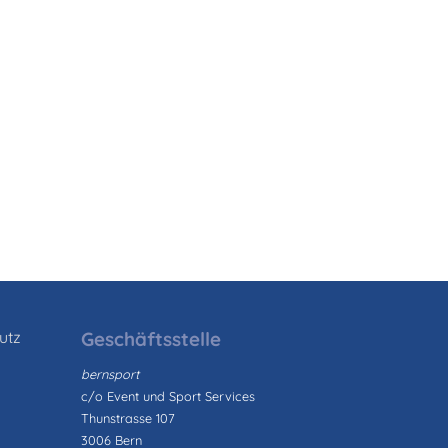
utz
Geschäftsstelle
bernsport
c/o Event und Sport Services
Thunstrasse 107
3006 Bern